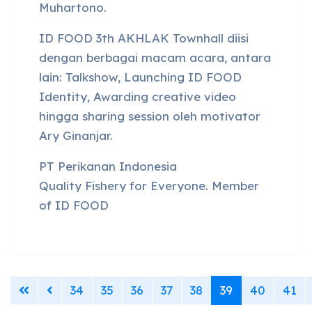
Muhartono.
ID FOOD 3th AKHLAK Townhall diisi
dengan berbagai macam acara, antara
lain: Talkshow, Launching ID FOOD
Identity, Awarding creative video
hingga sharing session oleh motivator
Ary Ginanjar.
PT Perikanan Indonesia
Quality Fishery for Everyone. Member
of ID FOOD
34
35
36
37
38
39
40
41