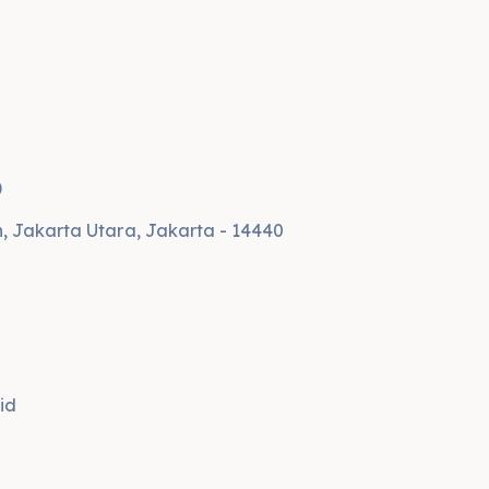
)
n, Jakarta Utara, Jakarta - 14440
d
id