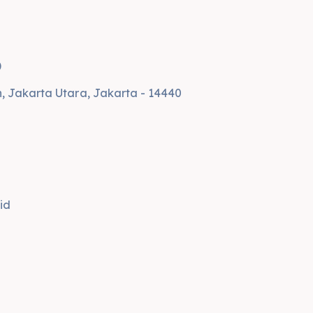
)
n, Jakarta Utara, Jakarta - 14440
d
id