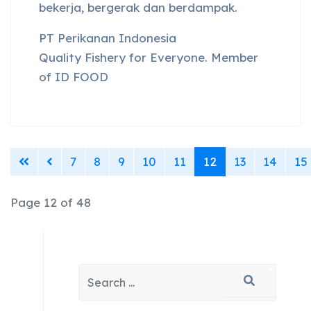
bekerja, bergerak dan berdampak.
PT Perikanan Indonesia
Quality Fishery for Everyone. Member
of ID FOOD
7
8
9
10
11
12
13
14
15
Page 12 of 48
Search
Type 2 or more characters for results.