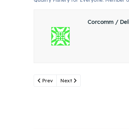
Corcomm / Del
Previous article: Dorong pemanfaatan
Next article: PT Perikanan
Prev
Next