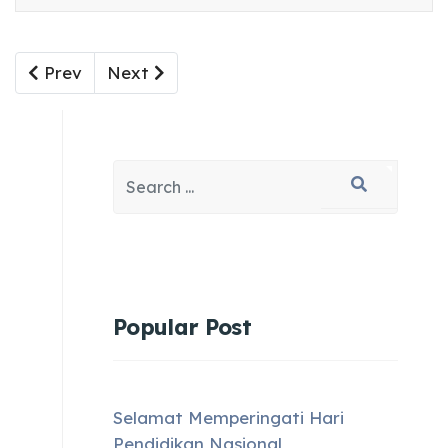
Previous article: Indonesia Negara Kelautan, Dir
Next article: PT Perikanan Indonesia m
Prev
Next
Search
Type 2 or more characters for results.
Popular Post
Selamat Memperingati Hari
Pendidikan Nasional