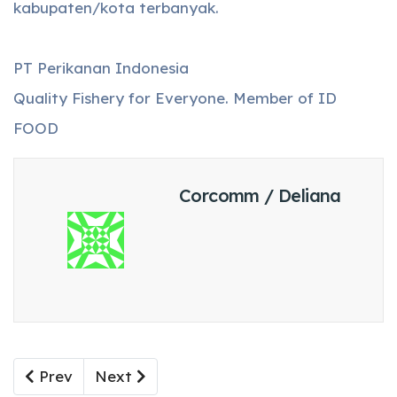
kabupaten/kota terbanyak.
PT Perikanan Indonesia
Quality Fishery for Everyone. Member of ID
FOOD
Corcomm / Deliana
Previous article: PT Perikanan Indonesia tela
Next article: Penyambutan Kapal Peng
Prev
Next