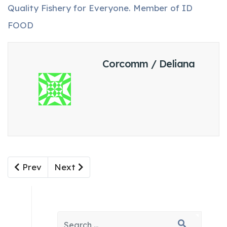
Quality Fishery for Everyone. Member of ID
FOOD
Corcomm / Deliana
Previous article: Sinergi-Kolaborasi Majukan Sekto
Next article: PT Perikanan Indonesia S
Prev
Next
Search