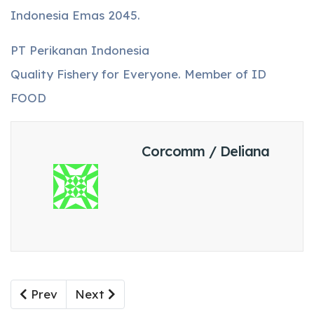
Indonesia Emas 2045.
PT Perikanan Indonesia
Quality Fishery for Everyone. Member of ID
FOOD
Corcomm / Deliana
Previous article: Perkuat Maritim Indonesia, ID
Next article: PT Perikanan Indonesia T
Prev
Next